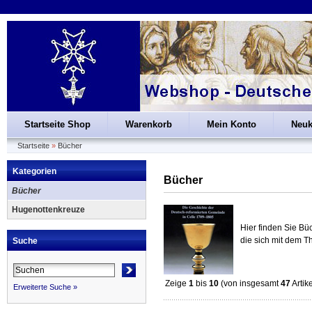
Startseite Shop
Warenkorb
Mein Konto
Neu
Startseite
»
Bücher
Kategorien
Bücher
Bücher
Hugenottenkreuze
Hier finden Sie Bü
die sich mit dem 
Suche
Zeige
1
bis
10
(von insgesamt
47
Artik
Erweiterte Suche »