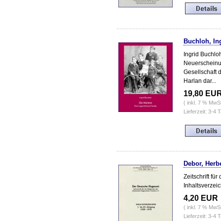
Buchloh, Ing
Ingrid Buchloh
Neuerscheinu
Gesellschaft 
Harlan dar...
19,80 EU
( inkl. 7 % MwS
Lieferzeit: 3-4 
Debor, Herb
Zeitschrift fü
Inhaltsverzei
4,20 EUR
( inkl. 7 % MwS
Lieferzeit: 3-4 