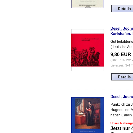
Desel, Joch
Karlshafen.
Gut bebilder
(deutsche Au
9,80 EUR
( inkl. 7 % MwS
Lieferzeit: 3-4 
Desel, Joche
Pünktlich zu 
Hugenotten-M
hatten Calvin
Unser bisherig
Jetzt nur