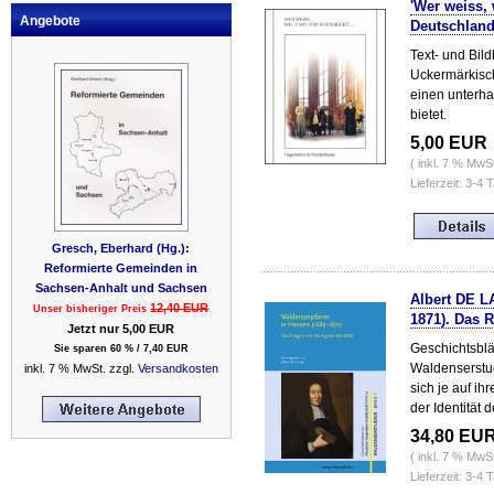
'Wer weiss, 
Angebote
Deutschlan
Text- und Bil
Uckermärkisc
einen unterha
bietet.
5,00 EUR
( inkl. 7 % MwS
Lieferzeit: 3-4 
Gresch, Eberhard (Hg.):
Reformierte Gemeinden in
Sachsen-Anhalt und Sachsen
Albert DE L
12,40 EUR
Unser bisheriger Preis
1871). Das R
Jetzt nur 5,00 EUR
Geschichtsblä
Sie sparen 60 % / 7,40 EUR
Waldenserstud
inkl. 7 % MwSt. zzgl.
Versandkosten
sich je auf i
der Identität 
34,80 EU
( inkl. 7 % MwS
Lieferzeit: 3-4 