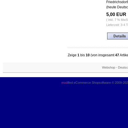
Friedrichsdo
(heute Deutsc
5,00 EUR
( inkl. 7 % MwS
Lieferzeit: 3-4 
Zeige
1
bis
10
(von insgesamt
47
Artik
Webshop - Deutsch
mod
ified eCommerce Shopsoftware © 2009-20